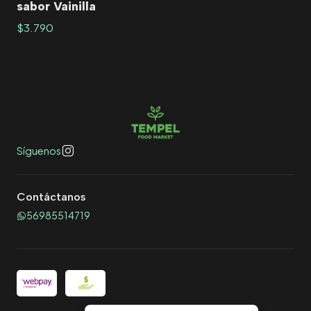
sabor Vainilla
$3.790
Síguenos
Contáctanos
56985514719