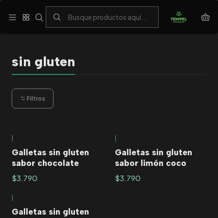
Despacho gratis en zonas seleccionadas sobre $20.000
Inicio
Kosher
sin gluten
sin gluten
Filtros
|
|
Agotado
Galletas sin gluten
Galletas sin gluten
sabor chocolate
sabor limón coco
$3.790
$3.790
|
Agotado
Galletas sin gluten