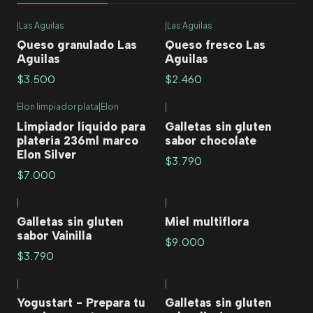
|
Las Aguilas
|
Las Aguilas
Queso granulado Las
Queso fresco Las
Aguilas
Aguilas
$3.500
$2.460
Elon limpiador plata
|
Elon
|
Limpiador líquido para
Galletas sin gluten
platería 236ml marco
sabor chocolate
Elon Silver
$3.790
$7.000
|
|
Agotado
Galletas sin gluten
Miel multiflora
sabor Vainilla
$9.000
$3.790
|
|
Agotado
Yogustart - Prepara tu
Galletas sin gluten