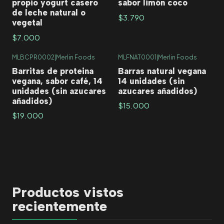
propio yogurt casero
sabor limón coco
de leche natural o
$3.790
vegetal
$7.000
MLBCPR0002
|
Merlin Foods
MLFNAT0001
|
Merlin Foods
Barritas de proteina
Barras natural vegana
vegana, sabor café, 14
14 unidades (sin
unidades (sin azucares
azucares añadidos)
añadidos)
$15.000
$19.000
Productos vistos
recientemente