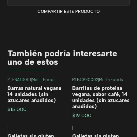
COMPARTIR ESTE PRODUCTO
También podría interesarte
uno de estos
MLFNAT0001
|
Merlin Foods
MLBCPR0002
|
Merlin Foods
Barras natural vegana
Barritas de proteina
14 unidades (sin
vegana, sabor café, 14
azucares añadidos)
unidades (sin azucares
añadidos)
$15.000
$19.000
|
|
Agotado
Galletas sin gluten
Galletas sin gluten