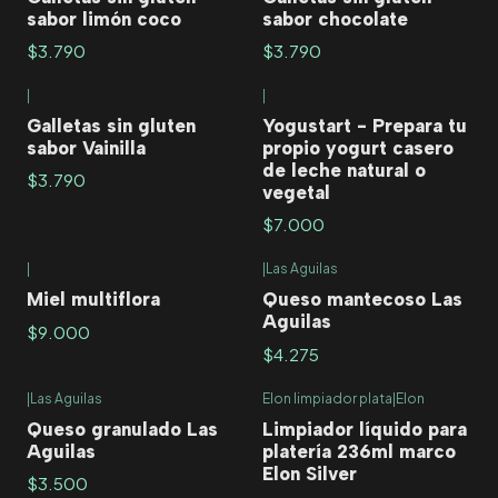
sabor limón coco
sabor chocolate
$3.790
$3.790
|
|
Agotado
Galletas sin gluten
Yogustart - Prepara tu
sabor Vainilla
propio yogurt casero
de leche natural o
$3.790
vegetal
$7.000
|
|
Las Aguilas
Miel multiflora
Queso mantecoso Las
Aguilas
$9.000
$4.275
|
Las Aguilas
Elon limpiador plata
|
Elon
Queso granulado Las
Limpiador líquido para
Aguilas
platería 236ml marco
Elon Silver
$3.500