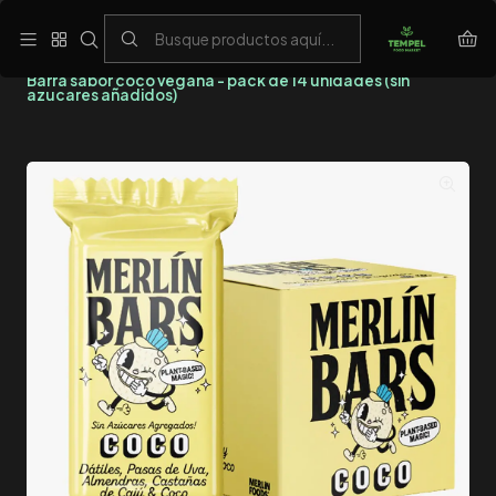
Despacho gratis en zonas seleccionadas sobre $20.000
Inicio
Barritas
Barra sabor coco vegana - pack de 14 unidades (sin
azucares añadidos)